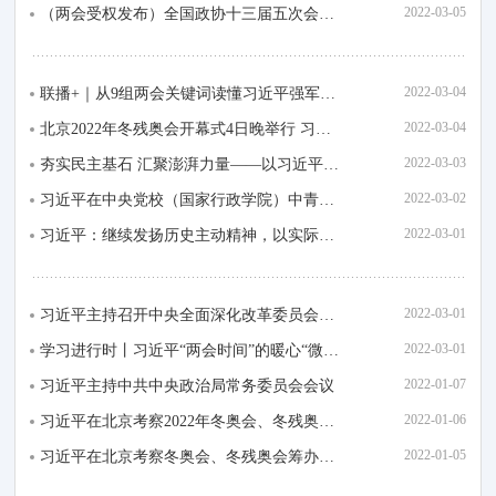
2022-03-05
（两会受权发布）全国政协十三届五次会议在京开幕 习近平李克强栗战书王沪宁赵乐际韩...
2022-03-04
联播+｜从9组两会关键词读懂习近平强军兴军之路
2022-03-04
北京2022年冬残奥会开幕式4日晚举行 习近平将出席开幕式并宣布北京冬残奥会开幕
2022-03-03
夯实民主基石 汇聚澎湃力量——以习近平同志为核心的党中央推进全过程人民民主建设纪...
2022-03-02
习近平在中央党校（国家行政学院）中青年干部培训班开班式上发表重要讲话强调 筑牢理...
2022-03-01
习近平：继续发扬历史主动精神，以实际行动迎接党的二十大胜利召开
2022-03-01
习近平主持召开中央全面深化改革委员会第二十四次会议强调 加快建设世界一流企业 加...
2022-03-01
学习进行时丨习近平“两会时间”的暖心“微镜头”
2022-01-07
习近平主持中共中央政治局常务委员会会议
2022-01-06
习近平在北京考察2022年冬奥会、冬残奥会筹办备赛工作
2022-01-05
习近平在北京考察冬奥会、冬残奥会筹办备赛工作