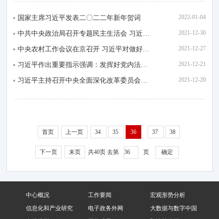
2022-01-04
国家主席习近平发表二〇二二年新年贺词
2021-12-30
中共中央政治局召开专题民主生活会 习近平主持会议并发表重要讲话
2021-12-27
中央农村工作会议在京召开 习近平对做好“三农”工作作出重要指示
2021-12-21
习近平作出重要指示强调：发挥好党内法规在维护党中央集中统一领导 保障党长期执政和...
2021-12-20
习近平主持召开中央全面深化改革委员会第二十三次会议
首页
上一页
34
35
36
37
38
下一页
末页
共40页
去第
页
中心概况
工作要闻
宏观形势分析
信息化和产业研究
电子政务外网
大数据与数字中国