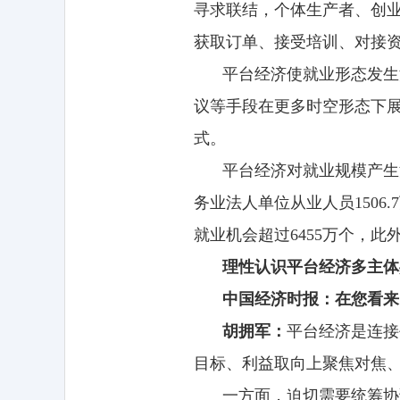
寻求联结，个体生产者、创
获取订单、接受培训、对接
平台经济使就业形态发生
议等手段在更多时空形态下
式。
平台经济对就业规模产生
务业法人单位从业人员1506.
就业机会超过6455万个，
理性认识平台经济多主体
中国经济时报：在您看来
胡拥军：
平台经济是连接
目标、利益取向上聚焦对焦
一方面，迫切需要统筹协