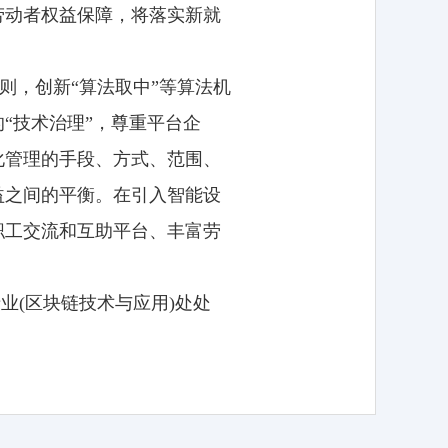
劳动者权益保障，将落实新就
则，创新“算法取中”等算法机
“技术治理”，尊重平台企
化管理的手段、方式、范围、
益之间的平衡。在引入智能设
职工交流和互助平台、丰富劳
业(区块链技术与应用)处处