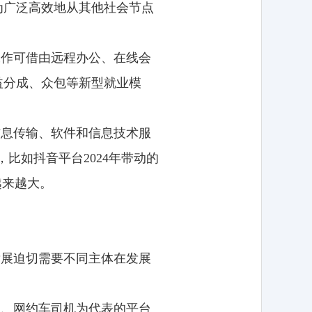
为广泛高效地从其他社会节点
工作可借由远程办公、在线会
益分成、众包等新型就业模
信息传输、软件和信息技术服
应，比如抖音平台2024年带动的
越来越大。
发展迫切需要不同主体在发展
员、网约车司机为代表的平台