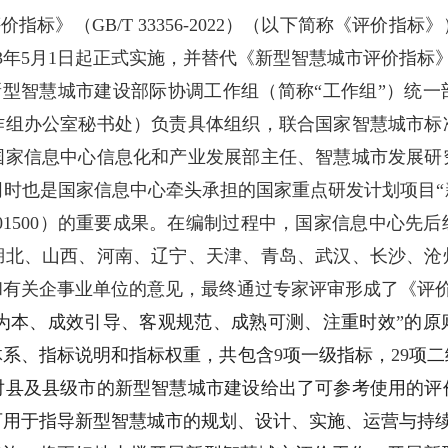
评价指标》（
GB/T 33356-2022
）（以下简称《评价指标》
3
年
5
月
1
日起正式实施，并替代《新型智慧城市评价指标
新型智慧城市建设部际协调工作组（简称
“
工作组
”
）统一
作组办公室秘书处）负责具体组织，联合国家智慧城市标
国家信息中心信息化和产业发展部主任、智慧城市发展研
同时也是国家信息中心牵头承担的国家重点研发计划项目
“
01500
）的重要成果。在编制过程中，国家信息中心先后
湖北、山西、河南、辽宁、天津、青岛、武汉、长沙、沧
和有关企事业单位的意见，最终通过专家评审形成了《评
为本、成效引导、客观规范、成熟可测、注重时效
”
的原
体系、指标说明和指标权重，共包含
9
项一级指标，
29
项二
对县及县级市的新型智慧城市建设给出了可参考使用的评
可用于指导新型智慧城市的规划、设计、实施、运营与持