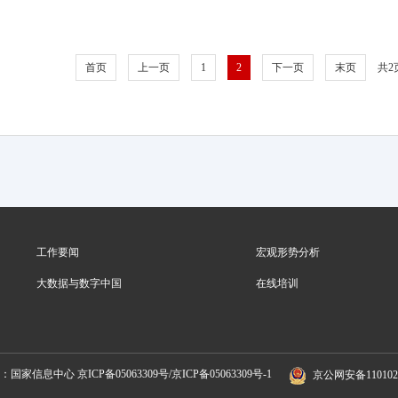
首页
上一页
1
2
下一页
末页
共2
工作要闻
宏观形势分析
大数据与数字中国
在线培训
位：国家信息中心
京ICP备05063309号/京ICP备05063309号-1
京公网安备1101020