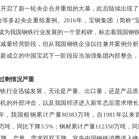
并开启了新一轮央企合并重组的大幕，此后陆续出现了
冶等多起央企重组案例。
2016
年，宝钢集团（简称“
，成为我国钢铁行业发展的一个里程碑，标志着我国钢
的减量经营阶段，但从我国钢铁企业以往兼并案例分析
此新成立的中国宝武下一阶段应当加强集团内部整合，
过剩情况严重
钢铁行业迅猛发展，无论是产量、出口量，还是产品质
危机的外部冲击，以及我国经济进入新常态后需求增长
年，我国粗钢累计产量
80383
万吨，自
1981
年以来
万吨，同比下降
3.5%
；钢材累计产量
112350
万吨，同
下降。产量、需求双双下降，宣告中国钢铁消费进入峰