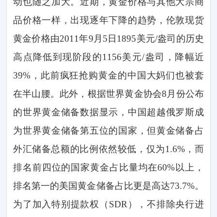
动也随之加大。近期，黄金价格与其他大宗商
品价格一样，出现逐年下降的趋势，伦敦现货
黄金价格由
2011
年
9
月
5
日
1895
美元
/
盎司的历史
高点降低到现阶段的
1156
美元
/
盎司，降幅近
39%
，此前疯狂抢购黄金的中国大妈们也被套
在半山腰。此外，根据世界黄金协会
8
月份公布
的世界黄金储备数据显示，中国超越俄罗斯成
为世界黄金储备第五位的国家，但黄金储备占
外汇储备总额的比例依然较低，仅为
1.6%
，而
排名前四位的国家黄金占比量均在
60%
以上，
排名第一的美国黄金储备占比更是高达
73.7%
。
为了加入特别提款权（
SDR
），不排除央行进