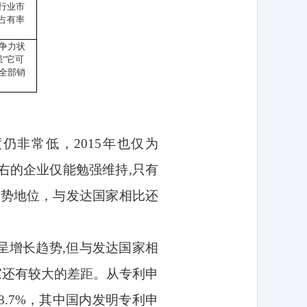
行业市
占有率
争力状
强
"
它可
全部销
度仍非常低，
2015
年也仅为
右的企业仅能勉强维持
,
只有
弱势地位，与发达国家相比还
呈增长趋势
,
但与发达国家相
家还有较大的差距。从专利申
8.7%
，其中国内发明专利申