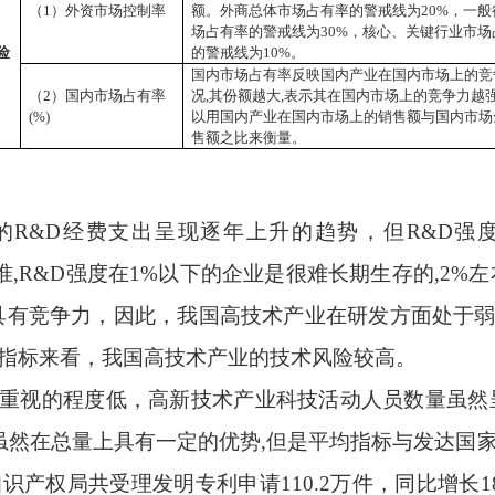
（
1
）外资市场控制率
额。外商总体市场占有率的警戒线为
20%
，一般
场占有率的警戒线为
30%
，核心、关键行业市场
险
的警戒线为
10%
。
国内市场占有率反映国内产业在国内市场上的竞
（
2
）国内市场占有率
况
,
其份额越大
,
表示其在国内市场上的竞争力越
(%)
以用国内产业在国内市场上的销售额与国内市场
售额之比来衡量。
的
R&D
经费支出呈现逐年上升的趋势，但
R&D
强
准
,R&D
强度在
1%
以下的企业是很难长期生存的
,2%
左
具有竞争力，因此，我国高技术产业在研发方面处于
指标来看，我国高技术产业的技术风险较高。
重视的程度低，高新技术产业科技活动人员数量虽然
虽然在总量上具有一定的优势
,
但是平均指标与发达国
知识产权局共受理发明专利申请
110.2
万件，同比增长
1