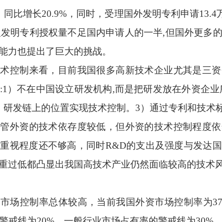
，同比增长
20.9%
，同时，受理国外发明专利申请
13.4
人发明专利授权量不足国内申请人的一半
,
但国外更多
能力也提出了巨大的挑战。
技术控制来看，目前我国很多高新技术企业尤其是三资
:1
）不在中国设立研发机构
,
而是把研发放在外资企业
、研发链上的位置实现技术控制。
3
）通过专利和技术
尽管外资的技术依存度较低，但外资的技术控制程度依
的重视程度还不够高，同时
R&D
的支出及强度与发达国
重过低都凸显出我国高技术产业仍然面临较高的技术
资市场控制率总体较高，当前我国外资市场控制率为
3
警戒线为
20%
，一般行业市场占有率的警戒线为
30%