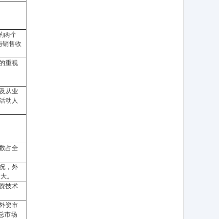
的两个
与销售收
的重视
及从业
活动人
数占全
况，外
越大。
资技术
外资市
总市场