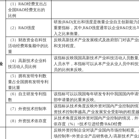
（
1
）
R&D
经费支出占
全国
R&D
经费支出的
比例
研发
(R&D)
支出和强度是衡量企业自主创新能力
（
2
）
R&D
强度
重要指标，其中
,R&D
强度通常以企业
R&D
支出
入之比来衡量。
（
3
）财政资金在科技
反映高新技术产业发展模式及政府部门对该产业
活动经费筹集额中的比
和支持程度。
重
该指标反映我国高新技术产业科技活动人员数量
（
4
）高新技术企业科
险
人员水平，本指标可以从本产业从业人员中科技
技活动人员比例
员的比例来反映。
（
5
）拥有发明专利数
量占全国拥有发明专利
量比重
（
6
）自主研发专利指
该指标可以以我国每年研发专利中我国国内申请
数
部申请量的比重来反映。
该指标从技术角度反映外资对国内产业控制的情
（
7
）外资技术控制率
资技术控制率越高
,
产业发展安全受影响的程度
从技术角度反映外资对国内产业控制的情况，外
（
8
）外资技术依存度
依存度（
%
）
=
技术引进经费
/R&D
经费
反映外资控制企业对该产业国内市场控制程度。
场控制率
=
外资企业产品销售收入
/
高新技术产业