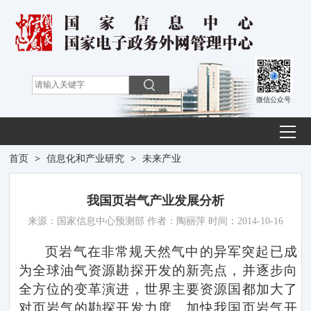
微信公众号
首页
>
信息化和产业研究
>
未来产业
我国页岩气产业发展分析
来源：国家信息中心预测部 作者：陶丽萍 时间：2014-10-16
页岩气在非常规天然气中的异军突起已成
为全球油气资源勘探开发的新亮点，并逐步向
全方位的变革演进，世界主要资源国都加大了
对页岩气的勘探开发力度。加快我国页岩气开