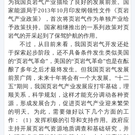
为我国页岩气产业描绘了良好的发展前景。国
家能源局于
2013
年
10
月印发纲领性文件《页岩
气产业政策》，首次将页岩气作为单独产业给
予政策扶持。国家相继推出的一系列政策对页
岩气的开采起到了保驾护航的作用。
不过，从目前来看，我国页岩气开发还处
于探索起步阶段，还不具备条件发生类似美国
的“页岩气革命”，美国的“页岩气革命”也是在酝
酿了多年之后才最终发生。但我国页岩气发展
前景广阔，未来十年将会有一个大发展。“十二
五”期间，我国页岩气产业发展应打牢基础，理
顺关系，科学规划，这样才能充分调动各种资
源，形成发展合力，促进页岩气产业迎来繁荣
的明天。为此，需要做好以下几个方面的工
作：（
1
）发挥积极的引导和支持作用。政府应
主持开展页岩气资源地质调查和基础研究，并