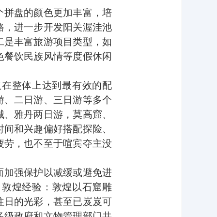
个拼盘的颜色更加丰富，培
路，进一步开发阳关渥洼池
二是丰富旅游项目类型，如
色餐饮民族风情等度假休闲
取在整体上达到最有效的配
游、二日游、三日游等多个
城、雅丹两日游，莫高窟、
时间和兴趣偏好搭配探险、
疲劳，也不至于喧宾夺主没
面加强保护以减缓或避免进
。敦煌经验：敦煌以石窟雕
往日的光彩，甚至已岌岌可
多级政府和文物管理部门共