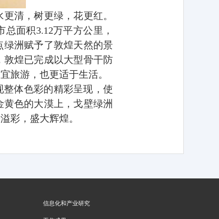
水更清，树更绿，花更红。
市总面积
3.12
万平方公里，
点绿洲赋予了敦煌天然的景
，敦煌已完成以大型骨干防
适宜旅游，也更适于生活。
现整体色彩的精彩呈现，使
金黄色的
大漠
上，戈壁绿洲
光溢彩，盛大辉煌。
信息化和产业研究