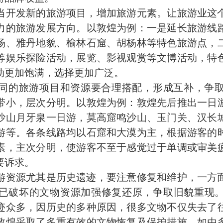
当开发新的旅游项目，增加旅游元素。让旅游业这
力的旅游发展方向。以敦煌为例：一是延长旅游线
场、雅丹地貌、榆林石窟、胡杨林等特色旅游点，
等娱乐探险活动，展览、影视观赏等文博活动，特
动更加饱满，选择更加广泛。
同的旅游项目和资源要合理搭配，形成互补，争
带小，层次分明。以敦煌为例：敦煌先后推出一日
沙山月牙泉一日游，莫高窟鸣沙山、玉门关、汉长
游等。各条线路均以石窟和大漠为主，根据游客的
素，主次分明，使游客不至于感觉过于单调或审美
要诉求。
游资源尤其是历史遗迹，要注意修复和维护，一方
已破坏的文物资源加强修复还原，争取旧貌重现
迹众多，因历史的多种原因，很多文物不仅失去了
敦煌采取了多重有效的文物恢复及保护措施。如由