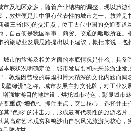
城市及地区众多，随着产业结构的调整，现以旅游
多，敦煌便是其中很有代表性的城市之一。敦煌是
新疆
三省
(
区
)
的交汇点，位于
古代中国
的交通要道
地，自古便是我国军事、商贸、交通的咽喉所在。
市的旅游业发展思路提出以下建议，概括来说，包括
。
城市的旅游及相关方面的本底情况是什么，具备
据本底状况明确定位，城市发展要和未来旅游业发
也”，敦煌因曾经的辉煌和博大精深的文化内涵而闻
、“戈壁绿洲”之称。城市发展主打文化牌，对工业发
，增强旅游目的地建设，烘托城市特色，彰显城市
是要
重点“增色”。
抓住重点，突出核心，选择并主
强其“色彩”的冲击力，形成最有代表性的旅游名片
以莫高窟艺术观赏和鸣沙山自然风光旅游为核心，
游品牌收益。