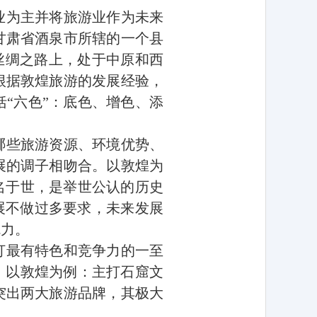
业为主并将旅游业作为未来
甘肃省
酒泉市
所
辖
的一个
县
丝绸之路
上，处于中原和西
根据敦煌旅游的发展经验，
“六色”：底色、增色、添
哪些旅游资源、环境优势、
展的调子相吻合。以敦煌为
名于世，是举世公认的历史
展不做过多要求，未来发展
魅力。
打最有特色和竞争力的一至
。以敦煌为例：主打石窟文
突出两大旅游品牌，其极大