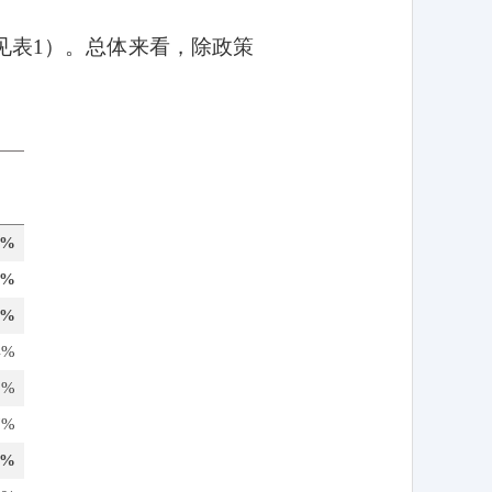
见表
1
）。总体来看，除政策
7%
8%
6%
4%
1%
7%
3%