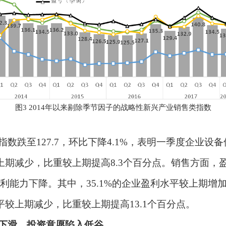
图
3 2014
年以来剔除季节因子的战略性新兴产业销售类指数
指数跌至
127.7
，环比下降
4.1%
，表明一季度企业设备
上期减少，比重较上期提高
8.3
个百分点。销售方面，
利能力下降。其中，
35.1%
的企业盈利水平较上期增
平较上期减少，比重较上期提高
13.1
个百分点。
下滑，投资意愿陷入低谷