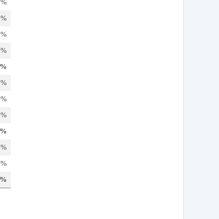
9%
2%
8%
6%
8%
2%
8%
0%
7%
3%
6%
5%