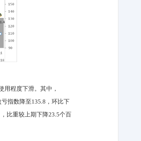
使用程度下滑。其中，
盈亏指数降至
135.8
，环比下
加，比重较上期下降
23.5
个百