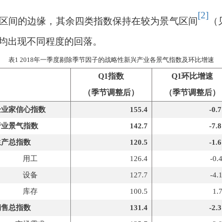
[2]
区间的边缘，其余四类指数保持在较为景气区间
（
均出现不同程度的回落。
表
1 2018
年一季度剔除季节因子的战略性新兴产业各景气指数及环比增速
Q1
指数
Q1
环比增速
（季节调整后）
（季节调整后）
企业家信心指数
155.4
-0.
行业景气指数
142.7
-7.
生产总指数
120.5
-1.
用工
126.4
-0.
设备
127.7
-4.
库存
100.5
1.
销售总指数
131.4
-2.