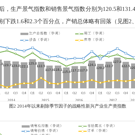
后，生产景气指数和销售景气指数分别为
120.5
和
131.
别下跌
1.6
和
2.3
个百分点，产销总体略有回落（见图
2
图
2 2014
年以来剔除季节因子的战略性新兴产业生产类指数