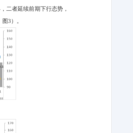
4
，二者延续前期下行态势，
、图
3
）。