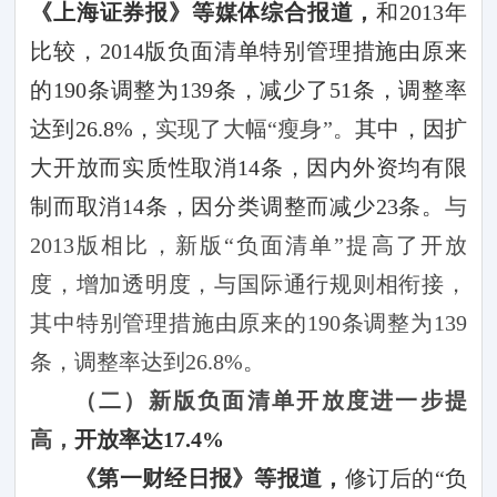
《上海证券报》等媒体综合报道，
和
2013
年
比较，
2014
版负面清单特别管理措施由原来
的
190
条调整为
139
条，
减少了
51
条，调整率
达到
26.8%
，
实现了大幅“瘦身”。
其中，因扩
大开放而实质性取消
14
条，因内外资均有限
制而取消
14
条，因分类调整而减少
23
条。
与
2013
版相比，新版“负面清单”提高了开放
度，增加透明度，与国际通行规则相衔接，
其中特别管理措施由原来的
190
条调整为
139
条，调整率达到
26.8%
。
（二）新版负面清单开放度进一步提
高，
开放率达
17.4%
《第一财经日报》等报道，
修订后的“负