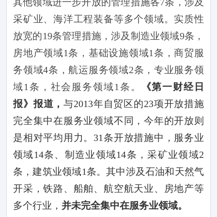
其他领域进一步开放的管理措施各
7
条，涉及
采矿业、海洋工程装备等多个领域。实质性
放宽的
19
条管理措施，涉及制造业领域
9
条，
房地产领域
1
条，基础设施领域
1
条，商贸服
务领域
4
条，航运服务领域
2
条，专业服务领
域
1
条，社会服务领域
1
条。
《第一财经日
报》报道，
与
2013
年自贸区的
23
项开放措施
完全集中在服务业领域不同，今年的开放则
是相对平均用力。
31
条开放措施中，服务业
领域
14
条、制造业领域
14
条，采矿业领域
2
条，建筑业领域
1
条。其中涉及石油和天然气
开采，铁路、船舶、航空航天业、房地产等
多个行业，
并未完全集中在服务业领域。