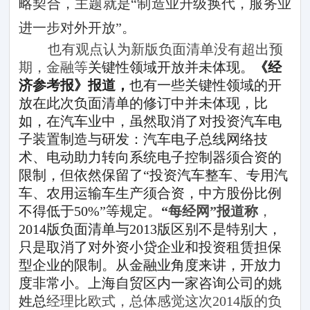
略契合，主题就是“制造业升级换代，服务业
进一步对外开放”。
也有观点认为新版负面清单没有超出预
期，金融等
关键性领域开放并未体现。
《经
济参考报》报道，
也有一些关键性领域的开
放在此次负面清单的修订中并未体现，比
如，在汽车业中，虽然取消了对投资汽车电
子装置制造与研发：汽车电子总线网络技
术、电动助力转向系统电子控制器须合资的
限制，但依然保留了“投资汽车整车、专用汽
车、农用运输车生产须合资，中方股份比例
不得低于
50%
”等规定。
“
每经网”报道称
，
2014
版负面清单与
2013
版区别不是特别大，
只是取消了对外资小贷企业和投资租赁担保
型企业的限制。从金融业角度来讲，开放力
度非常小。上海自贸区内一家咨询公司的姚
姓总
经理比欧式，总体感觉这次
2014
版的负