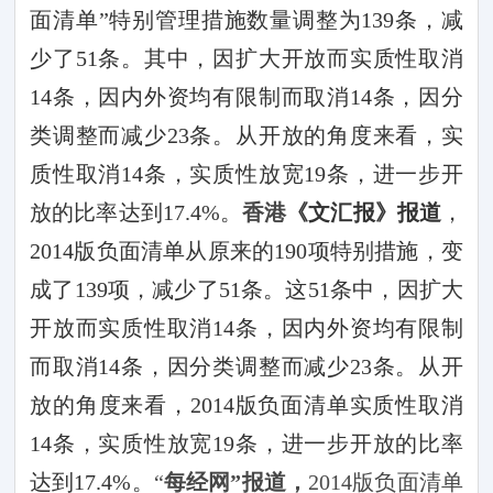
面清单”特别管理措施数量调整为
139
条，减
少了
51
条。其中，因扩大开放而实质性取消
14
条，因内外资均有限制而取消
14
条，因分
类调整而减少
23
条。从开放的角度来看，实
质性取消
14
条，实质性放宽
19
条，进一步开
放的比率达到
17.4%
。
香港
《文汇报》报道
，
2014
版负面清单从原来的
190
项特别措施，变
成了
139
项，减少了
51
条。这
51
条中，因扩大
开放而实质性取消
14
条，因内外资均有限制
而取消
14
条，因分类调整而减少
23
条。从开
放的角度来看，
2014
版负面清单实质性取消
14
条，实质性放宽
19
条，进一步开放的比率
达到
17.4%
。
“
每经网”报道，
2014
版负面清单