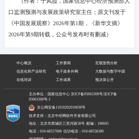
（作者：于凤霞，国家信息中心经济预测部人
口监测预测与发展政策研究室主任；原文刊发于
《中国发展观察》2026年第1期，《新华文摘》
2026年第9期转载，公众号发布时有删减）
中心概况
工作要闻
宏观形势分析
信息化和产业研究
电子政务外网
大数据与数字中国
在线培训
工作成果
预决算公开
主办单位：国家信息中心
京ICP备05063309号/京ICP备
05063309号-1
京公网安备11010202010038号
技术支持：北京中经网软件开发有限公司
地址：北京市西城区三里河路58号
邮编：100045
电话：010-68557000
信访电话：010-68558389
信访邮箱：
xinfang@sic.gov.cn