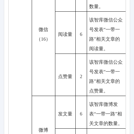
数量
。
该智库
微信
公众
微信
号发表“
一带一
阅读量
6
（
16
）
路
”
相关
文章的
阅读量
。
该智库
微信
公众
号发表“
一带一
点赞量
2
路
”
相关
文章的
点赞量。
该智库微博发
发文量
6
表“
一带一路
”
相
关
文章的数量
。
微博