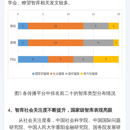
学会、
瞭望
智库
相关
发文较多。
图
5
各传播平台
中
排名
前二十的
智库类型
分布
情况
4、
智库
社会关注度
不断提升
，国家级智库
表现亮眼
从社会关注度
看，
中国
社会科学院、中国国际问题
研究院、
中国
人民大学重阳金融研究院、国务院发展研