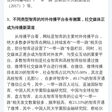
（
2017）
》等。
3、
不同类型智库
的对外
传播平台各有侧重
，
社交媒体正
成为
传播新
渠道
从
传播平台看，
网站
是智库的主要
对外传播
平台
，
绝大多数参评
智库在网站上
持续
发布
“
一带一路
”
相关
信
息
，
部分智库
还
设置了
“
一带一路
”
专题栏目
。
同时，社
交媒体正逐步成为智库对外发声、与受众互动的重要平
台
。
多数智库特别是社会
智库和
高校智库纷纷
通过微
信、微博等
社交
媒体
平台进行
传播
。在
微信、微博
传播
排名前
20
的
智库中，社会智库
占比均为
55
.00%
，
其次是
高校智库
（见图
5
）
。在
参评智库中，
4
9.17%
的智库
开
通
了微信公众号
，
其中，
一带一路
百人论坛、蓝迪国际智
库、
中国
人民大学重阳金融研究院
、
中国与全球化智
库、盘古智库、走出去智库
等智库
的
公众号
“
一带一
路
”
相关
发文
数
量
较多，频率较高。有
23
.33%
的智库开通
了微博，其中，
中国
人民大学重阳
金融
研究院、察哈尔