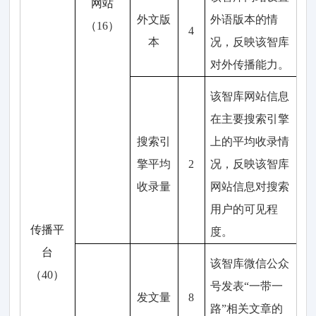
网站
外文版
外语版本的情
（
16
）
4
本
况，反映该智库
对外
传播能力
。
该智库
网站信息
在
主要
搜索引擎
搜索
引
上
的平均收录
情
擎平均
2
况
，反映该智库
收录量
网站
信息
对搜索
用户的可见
程
传播
平
度
。
台
该智库微信公众
（
40
）
号
发表
“
一带一
发文量
8
路
”
相关
文章
的