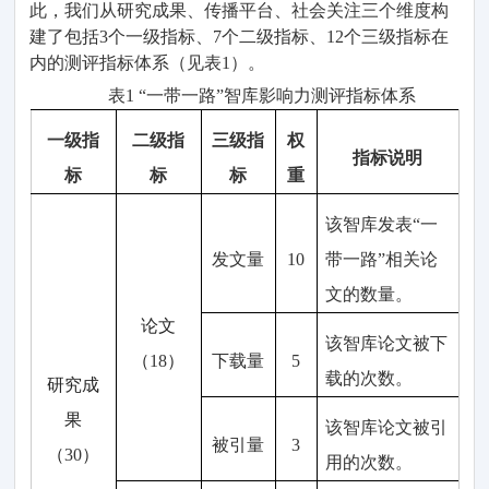
此
，
我们
从研究成果、传播平台、社会
关注
三个维度构
建了包括
3
个
一级指标、
7
个
二级指标、
12
个
三级指标在
内的测评指标体系
（
见表
1
）。
表
1 “一带一路
”
智库影响力
测评指标体系
一级
指
二级
指
三级
指
权
指标
说明
标
标
标
重
该
智库发表
“一
发文量
10
带一路
”
相关
论
文的数量
。
论文
该
智库论文被下
（
18
）
下载量
5
载的
次数。
研究
成
果
该智库论文被引
被引量
3
（
30
）
用的
次
数
。