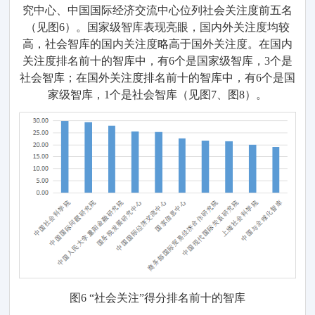
究中心、
中国
国际经济交流中心位列
社会关注度
前五
名
（见图
6
）
。国家级智库表现
亮眼，国内外
关注度
均较
高
，社会
智库的国内
关注度
略高于国外
关注度
。在
国内
关注
度排名前
十
的智库中，有
6
个是国家级
智库，
3
个
是
社会智库；在国外关注度排名前
十
的智库中，有
6
个
是
国
家
级智库，
1
个
是社会智库
（见图
7
、图
8
）。
图
6
“社会
关注
”得分
排名前十的智库