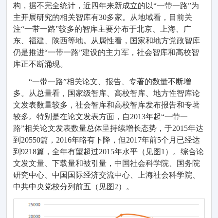
构，
据不完全统计，
近四年来
新成立
的以
“
一带一路
”
为
主开展研究的相关
智库
有
30
多家
。
从地域看，目前关
注
“一带一路
”较
多
的智库主要分布于北京
、
上海、广
东、福建、
陕西
等
地。从属性看，国家和地方党政智库
仍是推进
“一带一路”建设的主力军，社会
智库
和高校智
库正不断
涌现。
“
一带一路
”
相关论文
、报告、专著
的
数量不断增
多
。从总量看
，
国家级
智库、高校智库
、
地方
性
智库论
文发表数量较多
，社会
智库和高校智库发布报告和专著
较多
。特别是在
论文发表方面，
自
2013
年起
“一带一
路
”
相关
论文发表数量
总体呈
持续增长
态势，于
2015
年达
到
2
0550
篇，
2016
年略有下降，但
2017
年前
5
个月已经达
到
9218
篇，全年有望超过
2015
年水平（见图
1
）
。综合论
文发文量、下载量和被引量，中国社会科学院、国务院
研究中心、中国国际经济交流中心、上海社会科学院、
中共中央党校分列
前五
（见图
2
）
。