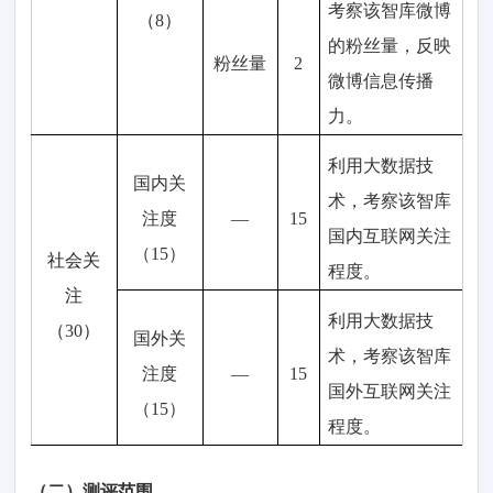
考察
该智库微博
（
8
）
的粉丝量，
反映
粉丝量
2
微博
信息传播
力。
利用
大数据技
国内
关
术，
考察
该智库
注度
—
15
国内互联网关注
（
15
）
社会关
程度。
注
利用
大数据技
（
30
）
国外关
术，
考察
该智库
注度
—
15
国外
互联网
关注
（
15
）
程度
。
（二
）
测评
范围