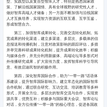
型、实践型以及
复合型智库
人才，
特别是
熟悉国家政
策、了解沿线
国家国情
、具有全球视野的研究性
人才
，
做好智库
高端人才储备
；另一方面不断加强与沿线国家
人才互换培养，实现智力资源的互联互通、互学互鉴，
形成智慧合力
。
第三
，
加强智库
成果转化
，完善交流转化机制。拓
宽成果的转化渠道，建立多渠道、多层次、多载体的信
息报送和传播机制，注意对政策影响的跟踪评估，多措
并举完善科研成果转化机制，提升成果转化效率；积极
与媒体合作，并
充分利用新媒体、高端论坛等多形式对
外传播研究成果，扩大
宣传力度，
发挥
智库
科学
引导民
意、有效启迪
民智
的
积极作用。
第四
，
深化智库
国际
合作
，
助力
“一带一路”话语体
系
建设
，提升智库
国际影响力
。建立常态化的国际智库
合作机制，通过联合研究、互访交流、培训教育等多种
形式，开展
全方位、多层次的智库交流与合作
，
实现资
源共享
，
优势
互补；积极参与
国际重大会议、
智库论坛
对话，
全方位传播
“一带一路
”
的
核心
理念，促进
各国政