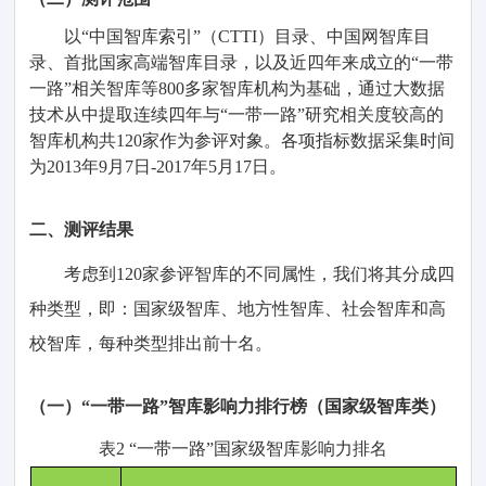
以
“中国智库索引”（
CTTI
）目录、中国网智库目
录、首批国家高端智库目录，以及
近四年来
成立
的
“
一带
一路
”
相关
智库
等
800
多家智库机构为基础，通过
大数据
技术
从中
提取
连续
四年与
“
一带一路
”
研究
相关度较高的
智库机构共
120
家作为
参评对象。
各项指标数据采集时间
为
2013年9月7日-2017年5月17日。
二
、
测评结果
考虑到
120
家参评
智库的
不同
属性，我们
将其
分成四
种类型
，即：
国家
级
智库、地方
性
智库、社会智库和高
校智库，每种类型
排出
前十名。
（
一）
“一带一路”智库影响力排行榜（国家
级
智库类）
表
2
“一带一路
”
国家级
智
库影响力
排名