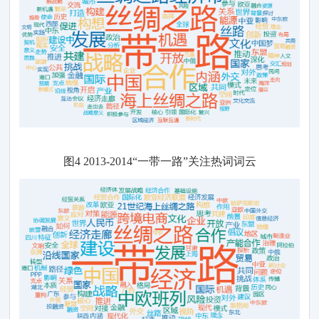
图
4
201
3
-201
4
“一带一路
”
关注热词词云