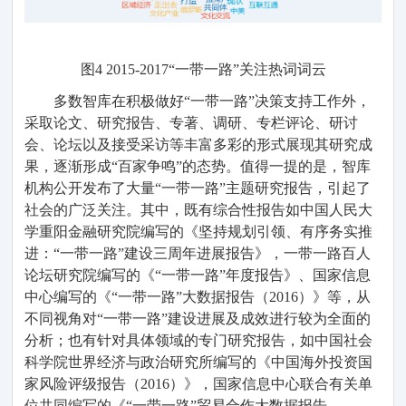
图
4
201
5
-2017“一带一路
”
关注热词词云
多数
智库
在积极做好
“一带一路”决策支持工作外，
采取
论文
、
研究
报告
、
专著
、
调研、
专栏
评论、
研讨
会
、论坛
以及
接受采访等丰富多
彩
的形式展现
其
研究成
果，
逐渐
形成
“
百家争鸣
”
的态势。
值得一提的是，
智库
机构
公开
发布
了
大量
“一带一路
”
主题
研究报告，
引起
了
社会的广泛关注
。其中，既有
综合性报告如
中国
人民大
学重阳金融研究院编写的
《坚持规划引领、有序务实推
进：
“一带一路”建设三周年进展报告》，一带一路百人
论坛研究院编写的《“一带一路”年度报告》、国家信息
中心编写的《“一带一路”大数据报告（2016
）
》等，从
不同视角对
“一带一路”建设进展及成效进行较为全面的
分析；也
有针对具体
领域
的专
门研究
报告
，
如
中国社会
科学院世界经济与政治研究所编写的《中国海外投资国
家风险评级报告（
2016）
》，国家信息中心联合有关
单
位
共同编写的《
“一带一路”贸易合作大数据报告