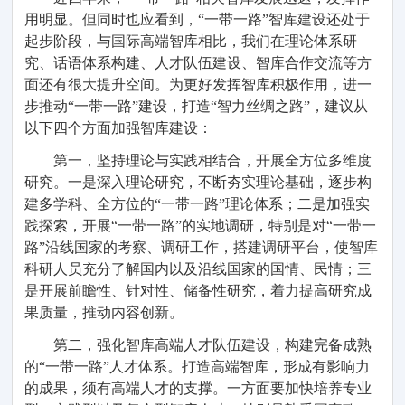
用明显。但同时也应看到，“一带一路”智库建设还处于
起步阶段，与国际高端智库相比，我们在理论体系研
究、话语体系构建、人才队伍建设、智库合作交流等方
面还有很大提升空间。为
更好
发挥
智库积极作用，
进一
步
推动
“
一带一路
”
建设
，
打造
“
智力丝绸之路
”
，建议从
以下
四个
方面
加强智库建设
：
第一
，
坚持
理论与实践相结合，开展
全方位多维度
研究
。一是深入理论研究，不断夯实理论基础，逐步构
建多学科、全方位的
“
一带一路
”
理论体系；
二是加强实
践探索，
开展
“
一带一路
”
的
实地调研
，
特别是对
“
一带一
路
”
沿线国家
的考察、调研工作
，搭建调研平台，
使智库
科研人员充分了解国内以及沿线国家的国情、民情
；三
是
开展前瞻性、针对性、储备性研究，着力
提高研究成
果质量
，
推动内容创新
。
第二，强化智库高端人才队伍建设，构建
完备成熟
的
“
一带一路
”
人才体系。打造高端
智库，形成有影响力
的成果，
须有
高端人才的支撑
。一方面要加快培养专业