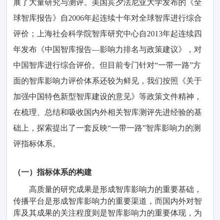
展了大量
研究与测评
。
美国宾夕法尼亚大学发布的《全
球智库报告》自
2006
年
起
连续十年对全球智库进行综合
评价；上海
社会科学院
智库
研究中心
自
2013
年起连续四
年
发布《
中国
智库报告
—影响力排名与政策建议》
，对
中国智库
进行
综合评价。
但目前专门
针对
“
一带一路
”
方
面
的智库影响力评价
体系还较为鲜见，我们按照《关于
加强中国特色新型智库建设的意见》等
政策
文件精神，
在
梳理、总结和吸收
国内外相关智库测评
先进经验的
基
础上，探索提出了一套反映
“
一带一路
”
智库
影响力的
测
评
指标体系。
（一
）
指标体系的构建
高质量
的研究成果是
形成
智库影响力的
重要基础，
传播平台是形成
智库
影响力
的
重要渠道，而国内外对智
库及其成果的关注程度则是智库影响力的重要体现，为