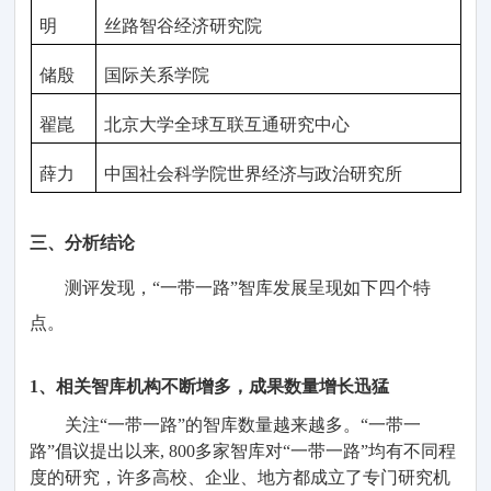
明
丝路智谷经济研究院
储殷
国际关系学院
翟崑
北京大学全球互联互通研究中心
薛力
中国社会科学院世界经济与政治研究所
三
、
分析
结论
测评
发现，
“一带一路
”
智库发展呈现
如下
四
个特
点。
1、相关智库机构不断增多，成果数量增长迅猛
关注
“一带一路
”
的
智库
数量越来越多
。
“
一带一
路
”倡议提出以来,
800
多家
智库对
“
一带一路
”
均有
不同程
度的
研究，许多高校、企业、地方都成立了专门研究机