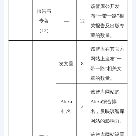
该智库
公开
发
报告与
布
“一带一路
”
相
专著
—
1
2
关
报告
及
出版专
（
1
2
）
著的数量。
该智库在其
官方
网站上发布“
一
发文量
8
带一路
”
相关文
章
的数量
。
该智库
网站
的
Alexa
Alexa
综合
排
2
排名
名，
反映
该智库
网站的
影响力。
该智库
网站
设置