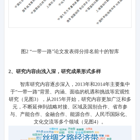
图
2
“
一带一路
”
论文发表得分
排名前十的智库
2、
研究内容由浅入深
，研究
成果
形式
多样
智库
研究内容逐步
深入，
2013年
和
2014
年
主要
集中
于
“
一带一路
”
背景
、内涵
、
面临的机遇和挑战
等
宏观性
研究（见图
3
），
从
2015
年
开始
，研究内容更加广泛和多
元，
不断延伸
到
战略对接、
区域
及国别合作、
省市
参
与、产能合作、金融合作、能源合作
、
人民币国际化、
文化交流等
多个
领域
（见图
4
）
。