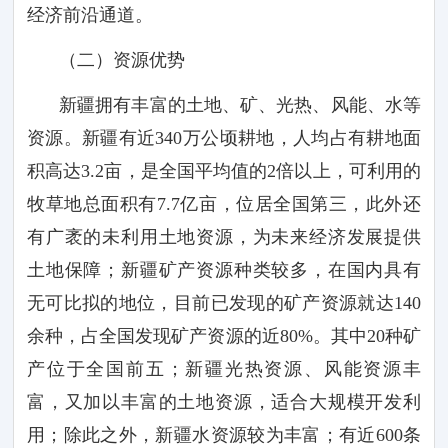
经济前沿通道。
（二）资源优势
新疆拥有丰富的土地、矿、光热、风能、水等
资源。新疆有近
340
万公顷耕地，人均占有耕地面
积高达
3.2
亩，是全国平均值的
2
倍以上，可利用的
牧草地总面积有
7.7
亿亩，位居全国第三，此外还
有广袤的未利用土地资源，为未来经济发展提供
土地保障；新疆矿产资源种类较多，在国内具有
无可比拟的地位，目前已发现的矿产资源就达
140
余种，占全国发现矿产资源的近
80%
。其中
20
种矿
产位于全国前五；新疆光热资源、风能资源丰
富，又加以丰富的土地资源，适合大规模开发利
用；除此之外，新疆水资源较为丰富；有近
600
条