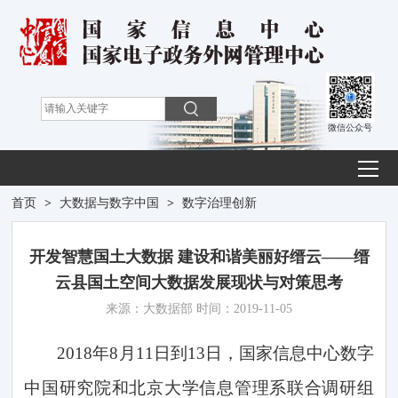
微信公众号
首页
>
大数据与数字中国
>
数字治理创新
开发智慧国土大数据 建设和谐美丽好缙云——缙
云县国土空间大数据发展现状与对策思考
来源：大数据部 时间：2019-11-05
2
018
年
8月
11
日到
13
日，国家信息中心数字
中国研究院和北京大学信息管理系联合调研组