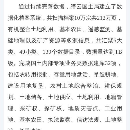
通过持续完善数据，缙云国土局
建立了数
据化档案系统，共扫描档案
1
0
万宗共
2
12
万页，
有机整合土地利用、基本农田、遥感监测、基
础地理以及矿产资源等多源信息，共汇聚
6大
类、4
9
小类、
1
39
个数据目录，数据量达到
TB
级。完成国土内部专项业务类数据建库3
2
项，
包括农转用报批、存量用地盘活、垦造耕地、
建设用地复垦、农村土地综合整治、耕保规
划、土地储备、土地供应、土地利用、地籍管
理、采矿权、探矿权、地质灾害点、工业用
地、基本农田、执法监察、信访法规、土地整